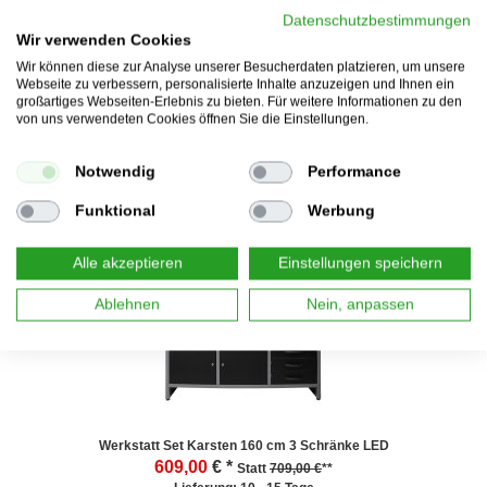
Datenschutzbestimmungen
Wir verwenden Cookies
Wir können diese zur Analyse unserer Besucherdaten platzieren, um unsere
Webseite zu verbessern, personalisierte Inhalte anzuzeigen und Ihnen ein
Werkstatt Set Uwe 240cm komplett Lochwand 2 Schränke Rot
großartiges Webseiten-Erlebnis zu bieten. Für weitere Informationen zu den
359,00
€ *
Statt
479,00 €
**
von uns verwendeten Cookies öffnen Sie die Einstellungen.
Lieferung: 1 - 2 Tage
Notwendig
Performance
Funktional
Werbung
--14%
Alle akzeptieren
Einstellungen speichern
Ablehnen
Nein, anpassen
Werkstatt Set Karsten 160 cm 3 Schränke LED
609,00
€ *
Statt
709,00 €
**