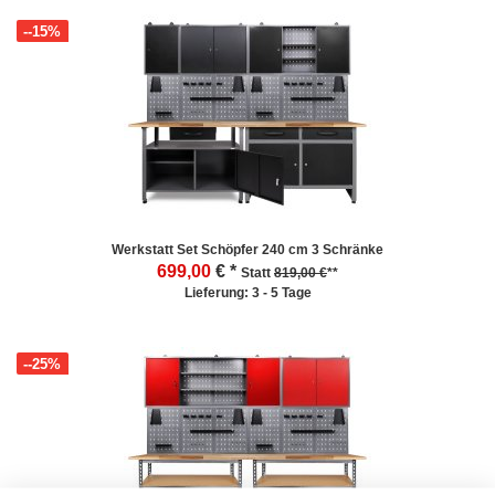
--15%
Werkstatt Set Schöpfer 240 cm 3 Schränke
699,00
€ *
Statt
819,00 €
**
Lieferung: 3 - 5 Tage
--25%