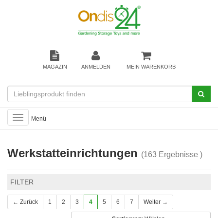
MAGAZIN
ANMELDEN
MEIN WARENKORB
Toggle
Menü
navigation
Werkstatteinrichtungen
(163 Ergebnisse )
FILTER
← Zurück
1
2
3
4
5
6
7
Weiter →