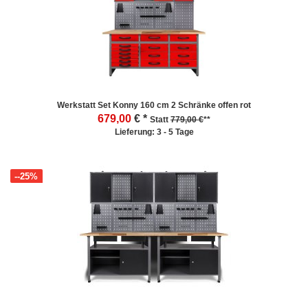
Werkstatt Set Konny 160 cm 2 Schränke offen rot
679,00
€ *
Statt
779,00 €
**
Lieferung: 3 - 5 Tage
--25%