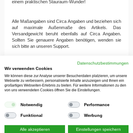
einem praktischen Stauraum-Wunder!
Alle Maßangaben sind Circa Angaben und beziehen sich
auf maximale Außenmaße des Artikels. Das
Versandgewicht beruht ebenfalls auf Circa Angaben.
Sollten Sie genauere Angaben benötigen, wenden sie
sich bitte an unseren Support.
Datenschutzbestimmungen
Hersteller:
Onlinediscount24 eSales GmbH, Am
Wir verwenden Cookies
Hofbusch 5, D-01744 Dippoldiswalde, E-Mail:
Wir können diese zur Analyse unserer Besucherdaten platzieren, um unsere
info@ondis24.com
, URL:
www.ondis24.com
Webseite zu verbessern, personalisierte Inhalte anzuzeigen und Ihnen ein
großartiges Webseiten-Erlebnis zu bieten. Für weitere Informationen zu den
von uns verwendeten Cookies öffnen Sie die Einstellungen.
Notwendig
Performance
Aufbauanleitung
Funktional
Werbung
Alle akzeptieren
Einstellungen speichern
Sicherheitshinweise