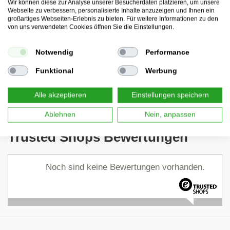
Wir können diese zur Analyse unserer Besucherdaten platzieren, um unsere
Hofbusch 5, D-01744 Dippoldiswalde, E-Mail:
Webseite zu verbessern, personalisierte Inhalte anzuzeigen und Ihnen ein
info@ondis24.com
, URL:
www.ondis24.com
großartiges Webseiten-Erlebnis zu bieten. Für weitere Informationen zu den
von uns verwendeten Cookies öffnen Sie die Einstellungen.
Notwendig
Performance
Funktional
Werbung
Aufbauanleitung
Alle akzeptieren
Einstellungen speichern
Sicherheitshinweise
Ablehnen
Nein, anpassen
Trusted Shops Bewertungen
Noch sind keine Bewertungen vorhanden.