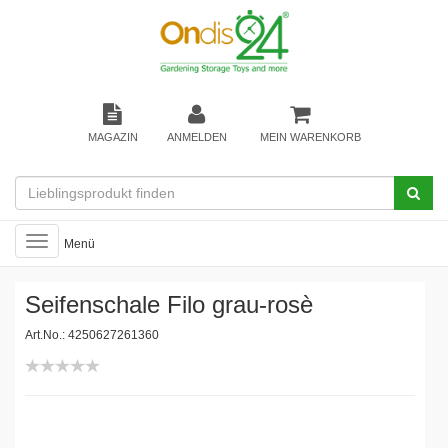
MAGAZIN
ANMELDEN
MEIN WARENKORB
Toggle
Menü
navigation
Seifenschale Filo grau-rosè
Art.No.: 4250627261360