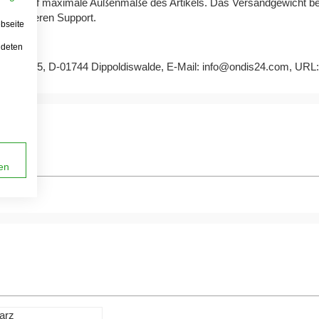
sich auf maximale Außenmaße des Artikels. Das Versandgewicht beru
 an unseren Support.
bseite
ndeten
busch 5, D-01744 Dippoldiswalde, E-Mail:
info@ondis24.com
, URL
en
arz