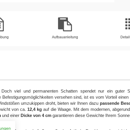
ibung
Aufbauanleitung
Detail
 Doch viel und permanenten Schatten spendet nur ein guter S
e Befestigungsmöglichkeiten versehen sind, ist es vom Vorteil ein
Windstößen umzukippen droht, bieten wir Ihnen dazu
passende Besc
ewicht von ca.
12,4 kg
auf die Waage. Mit dem modernen, abgerunde
m
und einer
Dicke von 4 cm
garantieren diese Gewichte Ihrem Sonn
ungen