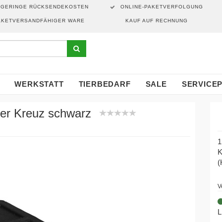
GERINGE RÜCKSENDEKOSTEN
ONLINE-PAKETVERFOLGUNG
AKETVERSANDFÄHIGER WARE
KAUF AUF RECHNUNG
WERKSTATT
TIERBEDARF
SALE
SERVICE
der Kreuz schwarz
1
K
(
V
L