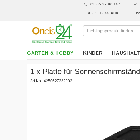
03505 22 90 107
10.00 - 12.00 UHR
P
GARTEN & HOBBY
KINDER
HAUSHALT
1 x Platte für Sonnenschirmstän
Art.No.: 4250627232902