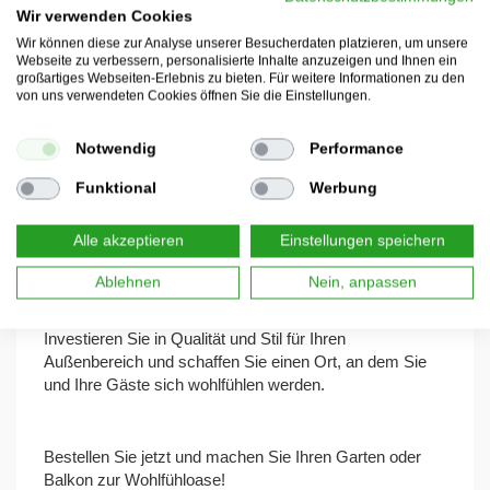
Hubtisch mit Hebefunktion
: Verwandeln Sie
Wir verwenden Cookies
Ihren Couchtisch im Handumdrehen in einen
Wir können diese zur Analyse unserer Besucherdaten platzieren, um unsere
Esstisch – ideal für Mahlzeiten oder gesellige
Webseite zu verbessern, personalisierte Inhalte anzuzeigen und Ihnen ein
großartiges Webseiten-Erlebnis zu bieten. Für weitere Informationen zu den
Runden im Freien.
von uns verwendeten Cookies öffnen Sie die Einstellungen.
Elegantes Design
: Modernes und zeitloses
Notwendig
Performance
Design, das sich harmonisch in jede
Außenumgebung einfügt.
Funktional
Werbung
Alle akzeptieren
Einstellungen speichern
Dieses 4-teilige Rattan Sofa Set mit Hubtisch bietet
Ablehnen
Nein, anpassen
Ihnen Flexibilität und Komfort, egal ob Sie entspannen,
lesen oder eine Mahlzeit im Freien genießen möchten.
Investieren Sie in Qualität und Stil für Ihren
Außenbereich und schaffen Sie einen Ort, an dem Sie
und Ihre Gäste sich wohlfühlen werden.
Bestellen Sie jetzt und machen Sie Ihren Garten oder
Balkon zur Wohlfühloase!