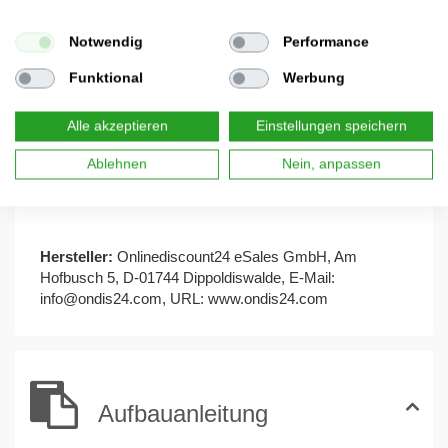
einbrennlackiert und damit sicher vor äußerem Zugriff.
Die Klappenbreite beträgt ca. 68 cm - damit passen die
Notwendig
Performance
gängigsten Paketgrößen in Ihre Paketbox. Die
Funktional
Werbung
Außenmaße betragen 103 (H) x 38 (T) x 73 (B) cm.
Diese Postbox bietet bei Aufstellung an einem
Alle akzeptieren
Einstellungen speichern
geschützten Ort im Außenbereich einen zuverlässigen
Ablehnen
Nein, anpassen
Schutz vor Regen und allgemeiner Witterung.
Hersteller:
Onlinediscount24 eSales GmbH, Am
Hofbusch 5, D-01744 Dippoldiswalde, E-Mail:
info@ondis24.com
, URL:
www.ondis24.com
Aufbauanleitung