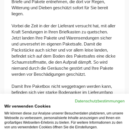
Briefe und Pakete entnehmen, die dort vor Regen,
Witterung und Dieben geschützt sofort für Sie bereit
liegen.
Vorbei die Zeit in der der Lieferant versucht hat, mit aller
Kraft Sendungen in Ihren Briefkasten zu quetschen.
Jetzt landen Ihre Pakete und Warensendungen sicher
und unversehrt im eigenen Paketsafe. Damit die
Packstücke auch sicher und vor allem leise landen,
befindet sich auf dem Boden des Paketsafes eine dicke
Schaumstoffmatte, die den Aufprall dämpft. So wird
niemand durch die Geräusche gestört und Ihre Pakete
werden vor Beschädigungen geschützt.
Damit Ihre Paketbox nicht weggetragen werden kann,
befinden sich vier starke Bodenanker im Lieferumfang
mit der Sie Ihre Postbox bombenfest im Boden
Datenschutzbestimmungen
verankern können. Mitgeliefert werden zusätzlich zwei
Wir verwenden Cookies
Schlüssel, damit zwei Personen im Haushalt Zugriff
Wir können diese zur Analyse unserer Besucherdaten platzieren, um unsere
haben.
Webseite zu verbessern, personalisierte Inhalte anzuzeigen und Ihnen ein
großartiges Webseiten-Erlebnis zu bieten. Für weitere Informationen zu den
von uns verwendeten Cookies öffnen Sie die Einstellungen.
Die gesamte Paketbox ist aus Metall gefertigt und