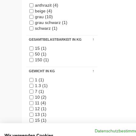
anthrazit (4)
beige (4)
grau (10)
grau schwarz (1)
schwarz (1)
GESAMTBELASTBARKEIT IN KG
15 (1)
50 (1)
150 (1)
GEWICHT IN KG
1 (1)
1.3 (1)
7 (1)
10 (2)
11 (4)
12 (1)
13 (1)
15 (1)
16 (1)
Datenschutzbestimm
16.5 (1)
Wir verwenden Cookies