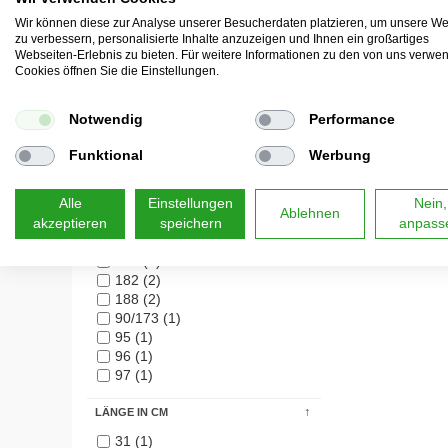
17 (1)
Wir können diese zur Analyse unserer Besucherdaten platzieren, um unsere We
19 (1)
zu verbessern, personalisierte Inhalte anzuzeigen und Ihnen ein großartiges
24 (1)
Webseiten-Erlebnis zu bieten. Für weitere Informationen zu den von uns verwe
25 (1)
Cookies öffnen Sie die Einstellungen.
28 (1)
Notwendig
HÖHE IN CM
Performance
2 (1)
Funktional
Werbung
4 (1)
100 (3)
Alle
Einstellungen
Nein,
166 (1)
Ablehnen
173 (3)
akzeptieren
speichern
anpass
175 (1)
181 (1)
182 (2)
188 (2)
90/173 (1)
95 (1)
96 (1)
97 (1)
LÄNGE IN CM
31 (1)