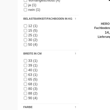
Vorhängeschloss (4)
ja (1)
nein (1)
BELASTBARKEIT/FACHBODEN IN KG
HERO 
12 (1)
Fachboden
15 (5)
14
25 (1)
Lieferung
30 (2)
50 (4)
BREITE IN CM
33 (1)
39 (1)
40 (1)
63 (1)
65 (5)
68 (1)
80 (3)
88 (2)
90 (4)
FARBE