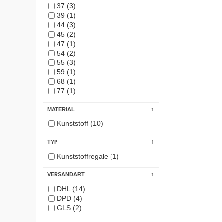
37 (3)
39 (1)
44 (3)
45 (2)
47 (1)
54 (2)
55 (3)
59 (1)
68 (1)
77 (1)
MATERIAL
Kunststoff (10)
TYP
Kunststoffregale (1)
VERSANDART
DHL (14)
DPD (4)
GLS (2)