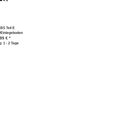
BS Teil E
/Einlegeboden
,95
€ *
: 1 - 2 Tage