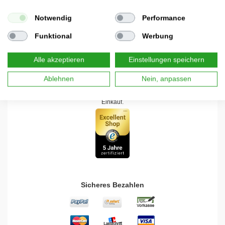
Versand Mo-Fr binnen 24h
Notwendig
Performance
Versand nach Österreich (AT)
Internationaler Versand auf Anfrage
Funktional
Werbung
Online Paketverfolgung
Kauf auf Rechnung über PayPal
Alle akzeptieren
Einstellungen speichern
Sicheres Einkaufen
Ablehnen
Nein, anpassen
Wir legen großen Wert auf die Sicherheit bei Ihrem Online-
Einkauf.
Sicheres Bezahlen