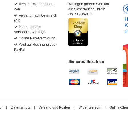
Versand Mo-Fr binnen
Wir legen großen Wert auf
24h
die Sicherheit bei Ihrem
Online-Einkauf.
Versand nach Österreich
(AT)
Internationaler
Versand auf Anfrage
Online Paketverfolgung
Kauf auf Rechnung über
PayPal
Sicheres Bezahlen
uf
|
Datenschutz
|
Versand und Kosten
|
Widerrufsrecht
|
Online-Strei