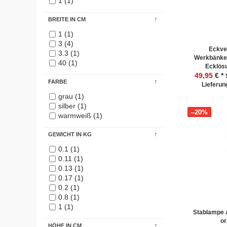
1 (1)
BREITE IN CM
1 (1)
3 (4)
Eckve
3.3 (1)
Werkbänke
40 (1)
Ecklös
49,95
€ *
FARBE
Lieferung
grau (1)
silber (1)
--20%
warmweiß (1)
GEWICHT IN KG
0.1 (1)
0.11 (1)
0.13 (1)
0.17 (1)
0.2 (1)
0.8 (1)
1 (1)
Stablampe 
o
HÖHE IN CM