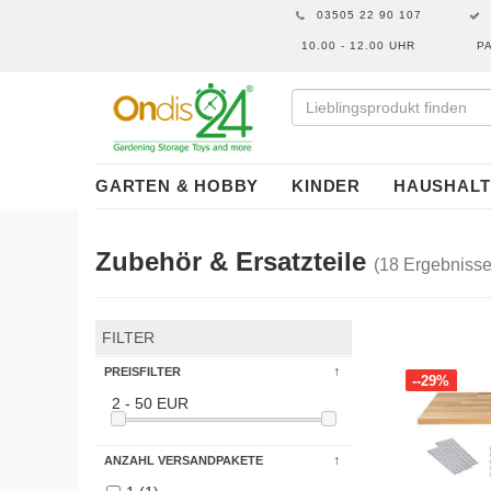
03505 22 90 107
10.00 - 12.00 UHR
P
GARTEN & HOBBY
KINDER
HAUSHALT
Zubehör & Ersatzteile
(18 Ergebnisse
FILTER
PREISFILTER
--29%
2 - 50 EUR
ANZAHL VERSANDPAKETE