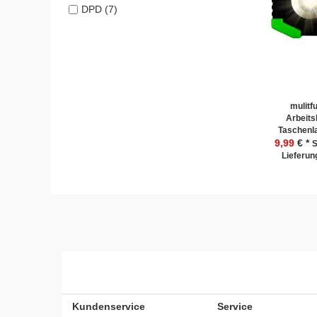
DPD (7)
mulitf
Arbeits
Taschen
9,99
€ *
S
Lieferung
Kundenservice
Service