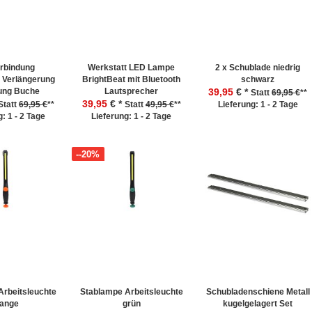
rbindung
Werkstatt LED Lampe
2 x Schublade niedrig
 Verlängerung
BrightBeat mit Bluetooth
schwarz
ung Buche
Lautsprecher
39,95
€ *
Statt
69,95 €
**
39,95
€ *
Statt
69,95 €
**
Statt
49,95 €
**
Lieferung: 1 - 2 Tage
: 1 - 2 Tage
Lieferung: 1 - 2 Tage
--20%
Arbeitsleuchte
Stablampe Arbeitsleuchte
Schubladenschiene Metall
range
grün
kugelgelagert Set