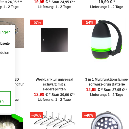
19,95
€ *
19,90
€ *
Statt
24,95 €
**
Statt
24,95 €
**
: 1 - 2 Tage
Lieferung: 1 - 2 Tage
Lieferung: 1 - 2 Tage
--57%
--54%
ungen
bseite
ndeten
ifen 90 LED
Werkbanktür universal
3 in 1 Multifunktionslampe
it USB und für
schwarz mit 2
schwarz-grün Batterie
Batterien
Federsplinten
12,95
€ *
Statt
27,95 €
**
,95
€ *
12,99
€ *
Statt
30,00 €
**
Lieferung: 1 - 2 Tage
: 1 - 2 Tage
Lieferung: 1 - 2 Tage
en
--84%
--40%