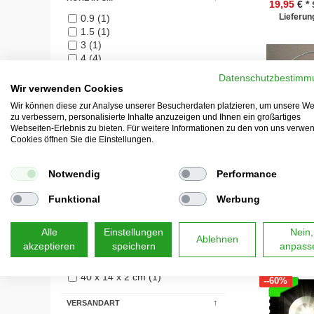
19,95
€ *
Lieferung
0.9 (1)
1.5 (1)
3 (1)
4 (4)
Datenschutzbestimm
LÄNGE IN CM
Wir verwenden Cookies
7 (1)
Wir können diese zur Analyse unserer Besucherdaten platzieren, um unsere We
zu verbessern, personalisierte Inhalte anzuzeigen und Ihnen ein großartiges
9 (1)
Webseiten-Erlebnis zu bieten. Für weitere Informationen zu den von uns verwe
12 (1)
Cookies öffnen Sie die Einstellungen.
14 (1)
15 (1)
46 (1)
Notwendig
Performance
300 (1)
LED-Stre
Funktional
Werbung
warmweiß m
MATERIAL
3 AA 
14
Metall (6)
Alle
Einstellungen
Nein,
Ablehnen
Lieferung
akzeptieren
speichern
anpass
PAKETABMESSUNG 1
40 x 14 x 2 cm (1)
--60%
VERSANDART