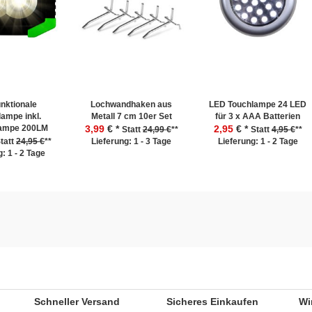
unktionale
Lochwandhaken aus
LED Touchlampe 24 LED
lampe inkl.
Metall 7 cm 10er Set
für 3 x AAA Batterien
lampe 200LM
3,99
€ *
2,95
€ *
Statt
24,99 €
**
Statt
4,95 €
**
tatt
24,95 €
**
Lieferung: 1 - 3 Tage
Lieferung: 1 - 2 Tage
: 1 - 2 Tage
Schneller Versand
Sicheres Einkaufen
Wi