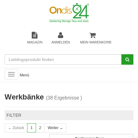
MAGAZIN
ANMELDEN
MEIN WARENKORB
Toggle
Menü
navigation
Werkbänke
(38 Ergebnisse )
FILTER
← Zurück
1
2
Weiter →