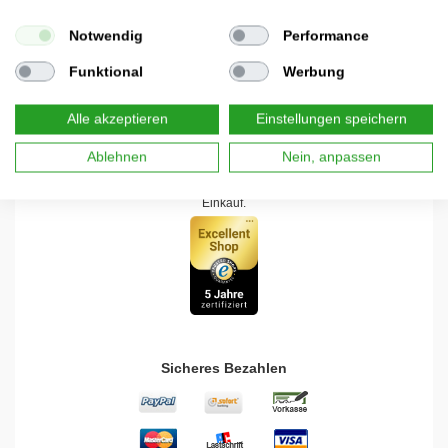
Versand Mo-Fr binnen 24h
Notwendig
Performance
Versand nach Österreich (AT)
Internationaler Versand auf Anfrage
Funktional
Werbung
Online Paketverfolgung
Kauf auf Rechnung über PayPal
Alle akzeptieren
Einstellungen speichern
Sicheres Einkaufen
Ablehnen
Nein, anpassen
Wir legen großen Wert auf die Sicherheit bei Ihrem Online-
Einkauf.
Sicheres Bezahlen