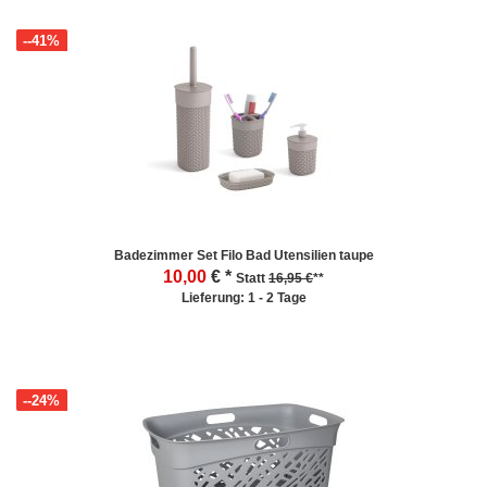
--41%
Badezimmer Set Filo Bad Utensilien taupe
10,00
€ *
Statt
16,95 €
**
Lieferung: 1 - 2 Tage
--24%