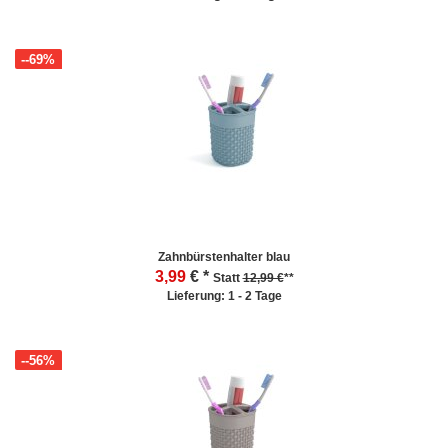
--69%
Zahnbürstenhalter blau
3,99
€ *
Statt
12,99 €
**
Lieferung: 1 - 2 Tage
--56%