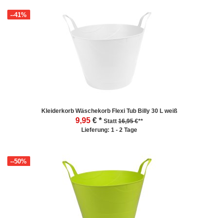
--41%
Kleiderkorb Wäschekorb Flexi Tub Billy 30 L weiß
9,95
€ *
Statt
16,95 €
**
Lieferung: 1 - 2 Tage
--50%