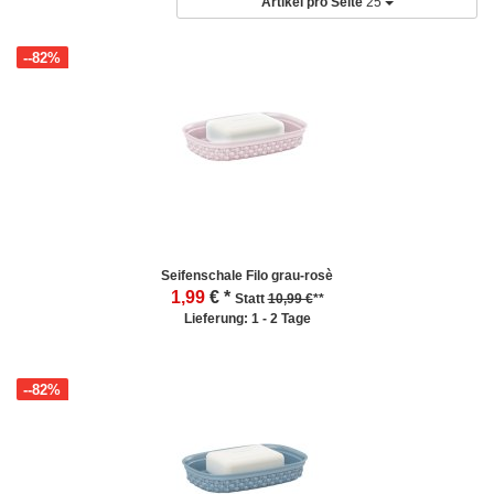
Artikel pro Seite
25
--82%
Seifenschale Filo grau-rosè
1,99
€ *
Statt
10,99 €
**
Lieferung: 1 - 2 Tage
--82%