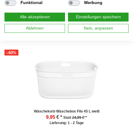
Funktional
Werbung
Kleiderkorb Wäschekorb Flexi Tub Billy 45 L weiß
Alle akzeptieren
Einstellungen speichern
8,95
€ *
Statt
19,95 €
**
Lieferung: 1 - 2 Tage
Ablehnen
Nein, anpassen
--60%
Wäschekorb Wäschebox Filo 45 L weiß
9,95
€ *
Statt
24,95 €
**
Lieferung: 1 - 2 Tage