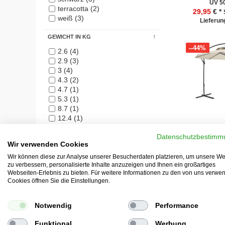
UV 5
terracotta (2)
29,95
€ *
weiß (3)
Lieferung
GEWICHT IN KG
--44%
2.6 (4)
2.9 (3)
3 (4)
4.3 (2)
4.7 (1)
5.3 (1)
8.7 (1)
12.4 (1)
40 (1)
Datenschutzbestimm
Wir verwenden Cookies
HÖHE IN CM
Ampelsc
Sonnensch
Wir können diese zur Analyse unserer Besucherdaten platzieren, um unsere We
(1)
Pol
zu verbessern, personalisierte Inhalte anzuzeigen und Ihnen ein großartiges
4 (1)
Webseiten-Erlebnis zu bieten. Für weitere Informationen zu den von uns verwe
99,95
€
S
30 (4)
Cookies öffnen Sie die Einstellungen.
223 (9)
232 (2)
Notwendig
Performance
240 (1)
--56%
245 (1)
Funktional
Werbung