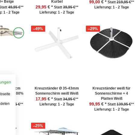
0+ Beige
Kurbel
99,00
€ *
Statt
219,95 €
**
29,95
€ *
Statt
49,95 €
**
Statt
39,95 €
**
Lieferung: 1 - 2 Tage
: 1 - 2 Tage
Lieferung: 1 - 2 Tage
--49%
--29%
ungen
hirm 300 cm
Kreuzständer Ø 35-43mm
Kreuzständer weiß für
irm aus 100%
Sonnenschirm weiß Weiß
Sonnenschirme + 4
bseite
yester
17,95
€ *
Platten Weiß
Statt
34,95 €
**
ndeten
99,95
€ *
tatt
179,95 €
**
Lieferung: 1 - 2 Tage
Statt
139,95 €
**
Lieferung: 1 - 2 Tage
--25%