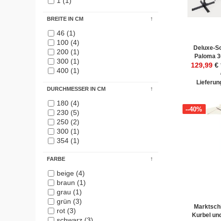
1 (1)
BREITE IN CM
46 (1)
100 (4)
Deluxe-S
200 (1)
Paloma 3
300 (1)
129,99
€
400 (1)
Lieferung
DURCHMESSER IN CM
180 (4)
--40%
230 (5)
250 (2)
300 (1)
354 (1)
FARBE
beige (4)
braun (1)
grau (1)
grün (3)
Marktsch
rot (3)
Kurbel un
schwarz (3)