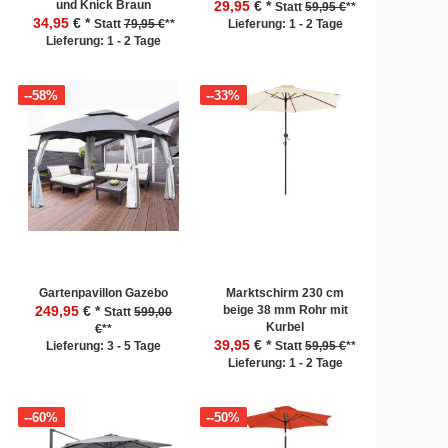
und Knick Braun
29,95
€ *
Statt
59,95 €
**
34,95
€ *
Statt
79,95 €
**
Lieferung: 1 - 2 Tage
Lieferung: 1 - 2 Tage
--58%
--33%
Gartenpavillon Gazebo
Marktschirm 230 cm
249,95
€ *
beige 38 mm Rohr mit
Statt
599,00
Kurbel
€
**
39,95
€ *
Lieferung: 3 - 5 Tage
Statt
59,95 €
**
Lieferung: 1 - 2 Tage
--60%
--50%