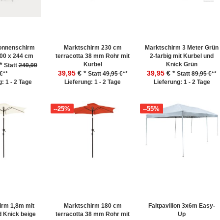
onnenschirm
Marktschirm 230 cm
Marktschirm 3 Meter Grün
00 x 244 cm
terracotta 38 mm Rohr mit
2-farbig mit Kurbel und
 *
Kurbel
Knick Grün
Statt
249,99
39,95
€ *
39,95
€ *
€
**
Statt
49,95 €
**
Statt
89,95 €
**
: 1 - 2 Tage
Lieferung: 1 - 2 Tage
Lieferung: 1 - 2 Tage
--25%
--55%
irm 1,8m mit
Marktschirm 180 cm
Faltpavillon 3x6m Easy-
d Knick beige
terracotta 38 mm Rohr mit
Up