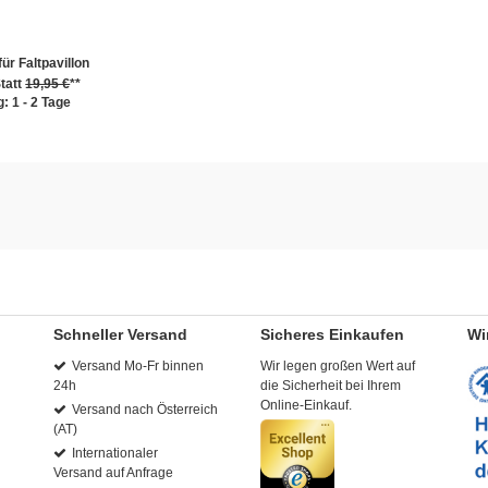
ür Faltpavillon
tatt
19,95 €
**
: 1 - 2 Tage
Schneller Versand
Sicheres Einkaufen
Wi
Versand Mo-Fr binnen
Wir legen großen Wert auf
24h
die Sicherheit bei Ihrem
Online-Einkauf.
Versand nach Österreich
(AT)
Internationaler
Versand auf Anfrage