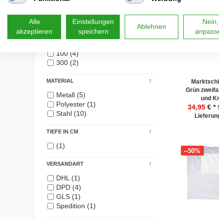
260 (1)
283 (1)
Alle
Einstellungen
Nein,
Ablehnen
LÄNGE IN CM
akzeptieren
speichern
anpass
46 (1)
100 (4)
300 (2)
MATERIAL
Marktschi
Grün zweifa
Metall (5)
und K
Polyester (1)
34,95
€ *
Stahl (10)
Lieferung
TIEFE IN CM
(1)
--50%
VERSANDART
DHL (1)
DPD (4)
GLS (1)
Spedition (1)