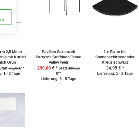
en
rm 2,5 Meter
Pavillon Gartenzelt
1 x Platte für
rbig mit Kurbel
Partyzelt Stoffdach Grand
Sonnenschirmständer
nick Grün
Valley weiß
Kreuz schwarz
299,00
€ *
34,95
€ *
Statt
79,95 €
**
Statt
399,00
: 1 - 2 Tage
€
**
Lieferung: 1 - 2 Tage
Lieferung: 3 - 5 Tage