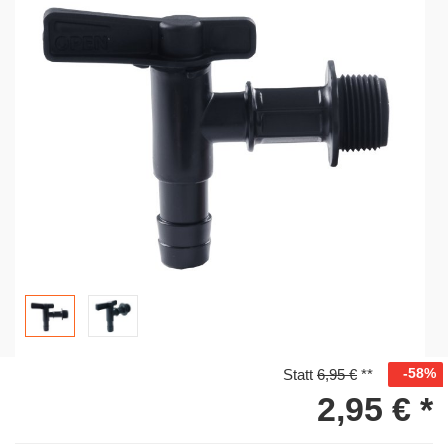
-58%
Statt
6,95 €
**
2,95 €
*