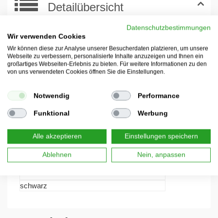
Detailübersicht
Datenschutzbestimmungen
Wir verwenden Cookies
Höhe in cm
Wir können diese zur Analyse unserer Besucherdaten platzieren, um unsere
9
Webseite zu verbessern, personalisierte Inhalte anzuzeigen und Ihnen ein
großartiges Webseiten-Erlebnis zu bieten. Für weitere Informationen zu den
Gewicht in kg
von uns verwendeten Cookies öffnen Sie die Einstellungen.
0.1
Versandart
Notwendig
Performance
DPD
Funktional
Werbung
Breite in cm
11
Alle akzeptieren
Einstellungen speichern
Länge in cm
Ablehnen
Nein, anpassen
4
Farbe
schwarz