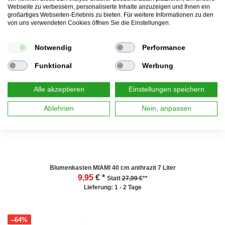
Pflanzkübel Übertopf Blumentopf Gama Textil grau 10,5L
Webseite zu verbessern, personalisierte Inhalte anzuzeigen und Ihnen ein
9,95
€ *
Statt
19,95 €
**
großartiges Webseiten-Erlebnis zu bieten. Für weitere Informationen zu den
Lieferung: 1 - 2 Tage
von uns verwendeten Cookies öffnen Sie die Einstellungen.
Notwendig
Performance
Funktional
Werbung
--64%
Alle akzeptieren
Einstellungen speichern
Ablehnen
Nein, anpassen
Blumenkasten MIAMI 40 cm anthrazit 7 Liter
9,95
€ *
Statt
27,99 €
**
Lieferung: 1 - 2 Tage
--64%