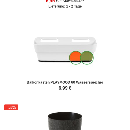
6,95
€ *
Statt
9,95 €
**
Lieferung: 1 - 2 Tage
Balkonkasten PLAYMOOD 60 Wasserspeicher
6,99
€
--53%