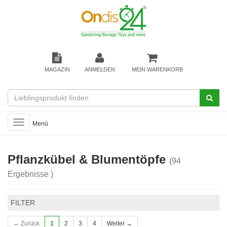
MAGAZIN
ANMELDEN
MEIN WARENKORB
Toggle
Menü
navigation
Pflanzkübel & Blumentöpfe
(94
Ergebnisse )
FILTER
← Zurück
1
2
3
4
Weiter →