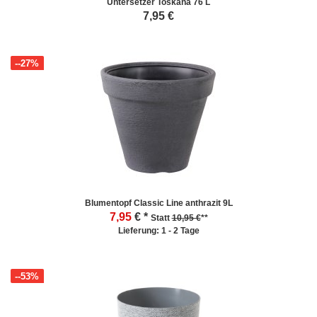
Untersetzer Toskana 76 L
7,95
€
--27%
Blumentopf Classic Line anthrazit 9L
7,95
€ *
Statt
10,95 €
**
Lieferung: 1 - 2 Tage
--53%