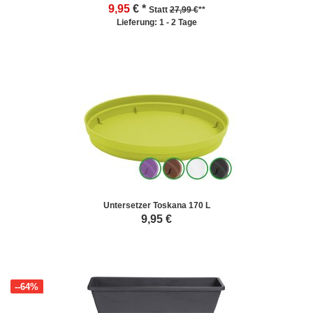
9,95
€ *
Statt
27,99 €
**
Lieferung: 1 - 2 Tage
Untersetzer Toskana 170 L
9,95
€
--64%