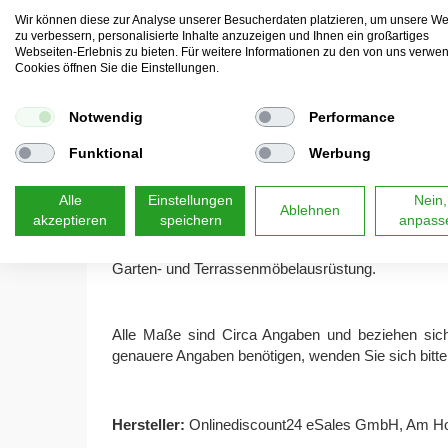
Couchtisch, sehen. Der Beistelltisch Tavolino ist 
Wir können diese zur Analyse unserer Besucherdaten platzieren, um unsere We
damit sämtliche Gegenstände nicht umfallen können.
zu verbessern, personalisierte Inhalte anzuzeigen und Ihnen ein großartiges
komplett neu gestaltet werden kann und Sie zu H
Webseiten-Erlebnis zu bieten. Für weitere Informationen zu den von uns verwe
Cookies öffnen Sie die Einstellungen.
Notwendig
Mit einem Gewicht von nur
3 kg
Performance
ist dieser Beiste
Tischhöhe für ausreichend Platz Ihre Snacks, Glä
Funktional
Werbung
hochwertige Kunststoffmaterial aus 100 % Kuns
bei spielenden Kindern.
Alle
Einstellungen
Nein,
Ablehnen
akzeptieren
speichern
anpass
Zusammengefasst ist dieser Beistelltisch durch sei
Garten- und Terrassenmöbelausrüstung.
Alle Maße sind Circa Angaben und beziehen sich
genauere Angaben benötigen, wenden Sie sich bitte
Hersteller:
Onlinediscount24 eSales GmbH, Am Hof