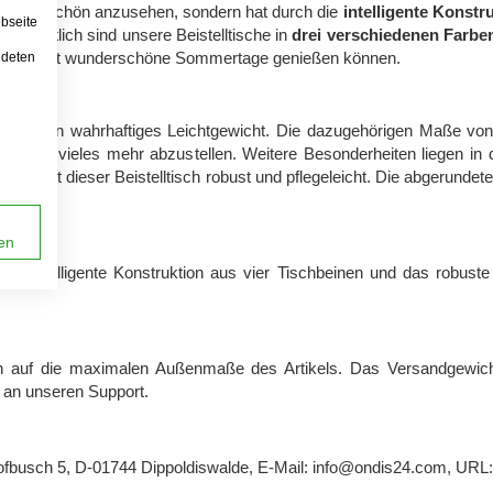
nicht nur schön anzusehen, sondern hat durch die
intelligente Konstr
bseite
 Erhältlich sind unsere Beistelltische in
drei verschiedenen Farbe
ause somit wunderschöne Sommertage genießen können.
ndeten
lltisch ein wahrhaftiges Leichtgewicht. Die dazugehörigen Maße vo
ser und vieles mehr abzustellen. Weitere Besonderheiten liegen in
tharz
ist dieser Beistelltisch robust und pflegeleicht. Die abgerund
en
ne intelligente Konstruktion aus vier Tischbeinen und das robuste s
 auf die maximalen Außenmaße des Artikels. Das Versandgewicht 
 an unseren Support.
busch 5, D-01744 Dippoldiswalde, E-Mail:
info@ondis24.com
, URL