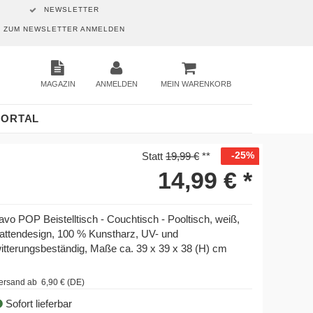
NEWSLETTER
ZUM NEWSLETTER ANMELDEN
MAGAZIN
ANMELDEN
MEIN WARENKORB
PORTAL
-25%
Statt
19,99 €
**
14,99 €
*
avo POP Beistelltisch - Couchtisch - Pooltisch, weiß,
attendesign, 100 % Kunstharz, UV- und
itterungsbeständig, Maße ca. 39 x 39 x 38 (H) cm
ersand ab 6,90 € (DE)
Sofort lieferbar