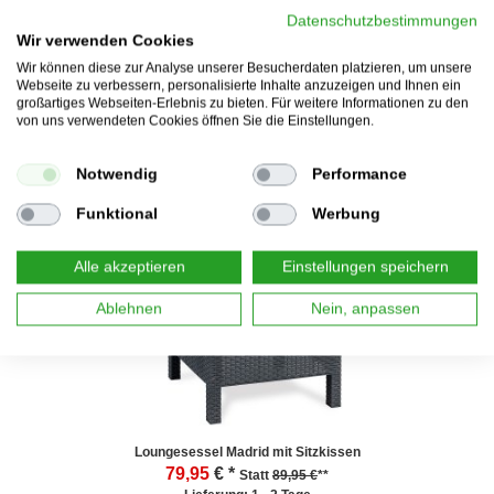
Datenschutzbestimmungen
Wir verwenden Cookies
Wir können diese zur Analyse unserer Besucherdaten platzieren, um unsere
Webseite zu verbessern, personalisierte Inhalte anzuzeigen und Ihnen ein
Gartenstuhl Stapelstuhl Manor, Metallgestell
großartiges Webseiten-Erlebnis zu bieten. Für weitere Informationen zu den
24,95
€ *
Statt
29,95 €
**
von uns verwendeten Cookies öffnen Sie die Einstellungen.
Lieferung: 1 - 2 Tage
Notwendig
Performance
Funktional
Werbung
--11%
Alle akzeptieren
Einstellungen speichern
Ablehnen
Nein, anpassen
Loungesessel Madrid mit Sitzkissen
79,95
€ *
Statt
89,95 €
**