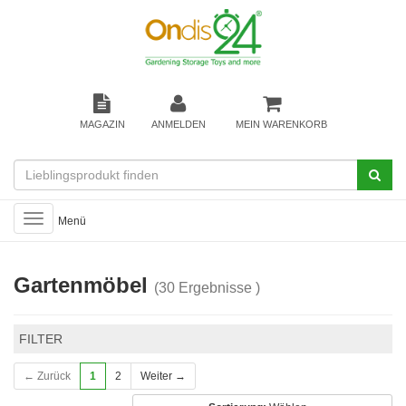
MAGAZIN
ANMELDEN
MEIN WARENKORB
Toggle
Menü
navigation
Gartenmöbel
(30 Ergebnisse )
FILTER
← Zurück
1
2
Weiter →