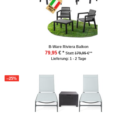
B-Ware Riviera Balkon
79,95
€ *
Statt
179,95 €
**
Lieferung: 1 - 2 Tage
--25%