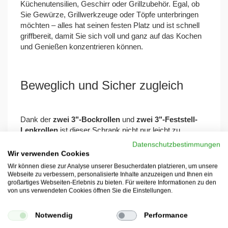
Küchenutensilien, Geschirr oder Grillzubehör. Egal, ob
Sie Gewürze, Grillwerkzeuge oder Töpfe unterbringen
möchten – alles hat seinen festen Platz und ist schnell
griffbereit, damit Sie sich voll und ganz auf das Kochen
und Genießen konzentrieren können.
Beweglich und Sicher zugleich
Dank der
zwei 3"-Bockrollen
und
zwei 3"-Feststell-
Lenkrollen
ist dieser Schrank nicht nur leicht zu
bewegen, sondern auch sicher zu fixieren. Ob Sie ihn
Datenschutzbestimmungen
flexibel in Ihrer Outdoor-Küche verschieben oder an
Wir verwenden Cookies
einem festen Platz arretieren möchten – er passt sich
Wir können diese zur Analyse unserer Besucherdaten platzieren, um unsere
ganz Ihren Wünschen und Bedürfnissen an. Perfekte
Webseite zu verbessern, personalisierte Inhalte anzuzeigen und Ihnen ein
großartiges Webseiten-Erlebnis zu bieten. Für weitere Informationen zu den
Mobilität trifft hier auf Stabilität.
von uns verwendeten Cookies öffnen Sie die Einstellungen.
Notwendig
Performance
Durchdachtes Design – Perfekt für