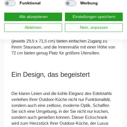
jede Ecke
Funktional
Werbung
Alle akzeptieren
Einstellungen speichern
Mit seiner cleveren, sechseckigen Form passt sich
Ablehnen
Nein, anpassen
dieser Eckschrank mühelos jeder Ecke Ihrer Küche an
und nutzt den Raum optimal aus. Die zwei Türen
(jeweils 29,5 x 71,5 cm) bieten einfachen Zugang zu
Ihrem Stauraum, und die Innenmaße mit einer Höhe von
72 cm bieten genug Platz für größere Utensilien.
Ein Design, das begeistert
Die klaren Linien und die kühle Eleganz des Edelstahls
verleihen Ihrer Outdoor-Küche nicht nur Funktionalität,
sondern auch eine zeitlose, moderne Optik. Schaffen
Sie sich eine Umgebung, in der Sie nicht nur kochen,
sondern auch genießen können. Dieser Eckschrank
wird zum Herzstück Ihrer Outdoor-Küche, der Luxus